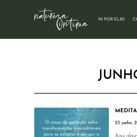
NI POR ELAS
C
JUNHO
MEDITA
23 junho, 
Aqui algun