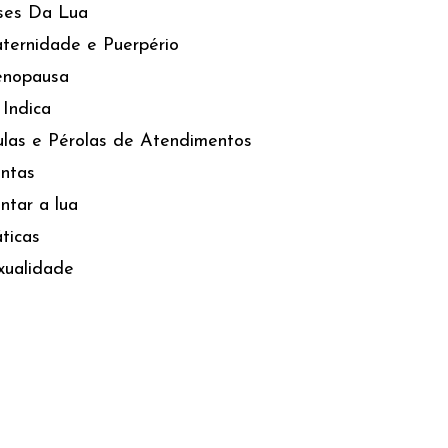
ses Da Lua
ternidade e Puerpério
nopausa
 Indica
lulas e Pérolas de Atendimentos
antas
ntar a lua
ticas
xualidade