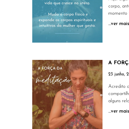
corpo, ant
momento t
...ver mai
A FORÇ
23 junho, 
Acredito 
compartil
alguns rel
...ver mai