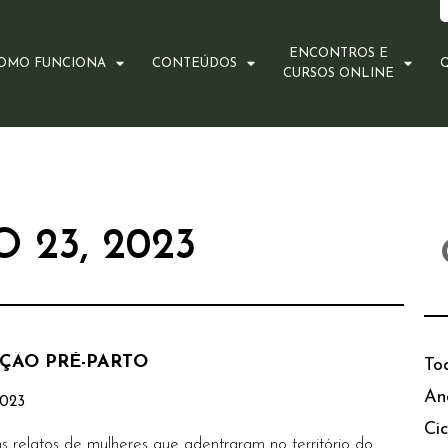
ENCONTROS E
OMO FUNCIONA
CONTEÚDOS
CURSOS ONLINE
 23, 2023
ÇÃO PRÉ-PARTO
To
An
2023
Cic
s relatos de mulheres que adentraram no território do