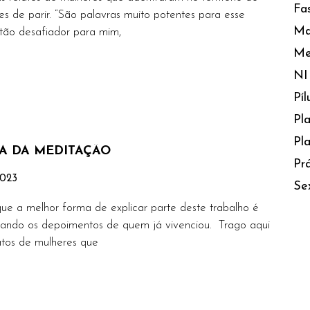
Fa
es de parir. “São palavras muito potentes para esse
Ma
ão desafiador para mim,
Me
s
NI
Pí
Pl
Pla
A DA MEDITAÇÃO
Prá
2023
Se
que a melhor forma de explicar parte deste trabalho é
hando os depoimentos de quem já vivenciou. Trago aqui
atos de mulheres que
s