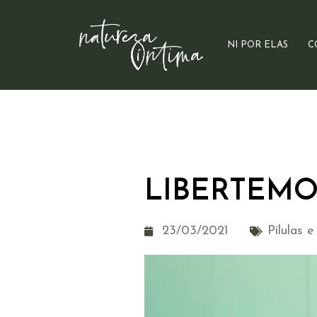
NI POR ELAS
C
LIBERTEMO-
23/03/2021
Pílulas 
Tocador
de
vídeo