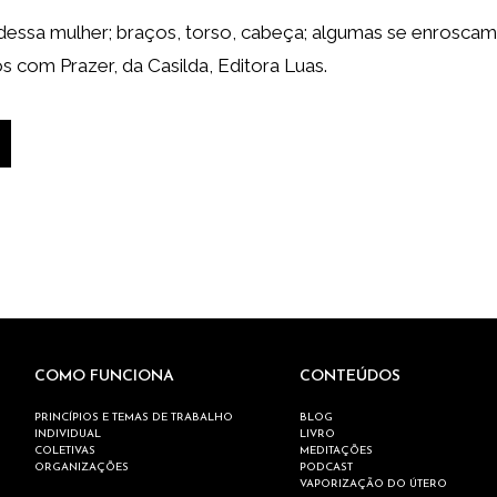
dessa mulher; braços, torso, cabeça; algumas se enroscam
s com Prazer, da Casilda, Editora Luas.
COMO FUNCIONA
CONTEÚDOS
PRINCÍPIOS E TEMAS DE TRABALHO
BLOG
INDIVIDUAL
LIVRO
COLETIVAS
MEDITAÇÕES
ORGANIZAÇÕES
PODCAST
VAPORIZAÇÃO DO ÚTERO