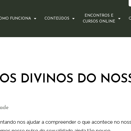
ENCONTROS E
OMO FUNCIONA
CONTEÚDOS
CURSOS ONLINE
OS DIVINOS DO NOS
dade
tentando nos ajudar a compreender o que acontece no nos
amos nesse pulso de sexualidade ainda tão pouco