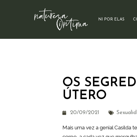
NI POR ELAS
C
OS SEGRED
ÚTERO
20/09/2021
Sexuali
Mais uma vez a genial Casilda 
corpo, a cada vez que mergulh