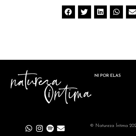
NI POR ELAS
© Natureza Íntima 20