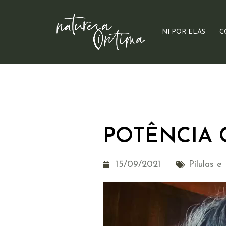
NI POR ELAS
C
POTÊNCIA 
15/09/2021
Pílulas 
Tocador
de
vídeo