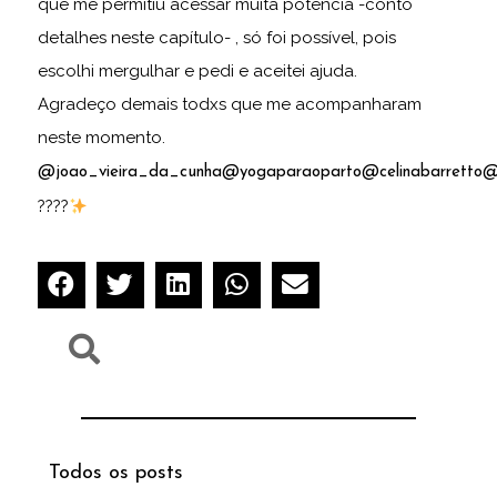
que me permitiu acessar muita potência -conto
detalhes neste capítulo- , só foi possível, pois
escolhi mergulhar e pedi e aceitei ajuda.
Agradeço demais todxs que me acompanharam
neste momento.
@joao_vieira_da_cunha
@yogaparaoparto
@celinabarretto
@
????
Todos os posts