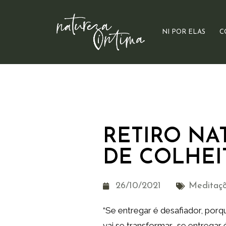
NI POR ELAS
C
RETIRO NA
DE COLHEI
26/10/2021
Meditaç
“Se entregar é desafiador, porq
vai se transformar… se entregar 