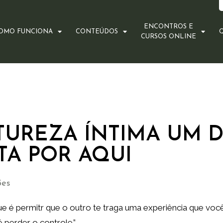
ENCONTROS E
OMO FUNCIONA
CONTEÚDOS
CURSOS ONLINE
TUREZA ÍNTIMA UM D
TA POR AQUI
ões
ue é permitr que o outro te traga uma experiência que voc
é perder o controle.”