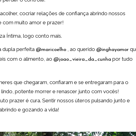
colher, cocriar relações de confiança abrindo nossos
 e com muito amor e prazer!
za Íntima, logo conto mais.
 dupla perfeita
, ao querido
qu
@maricoelho
@inghayamor
eis com o alimento, ao
por tudo
@joao_vieira_da_cunha
lheres que chegaram, confiaram e se entregaram para o
 lindo, potente morrer e renascer junto com vocês!
to prazer é cura. Sentir nossos úteros pulsando junto e
brindo e gozando a vida!