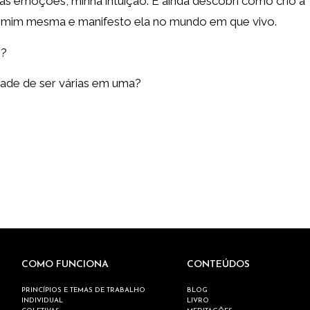
s emoções, minha intuição. E ainda descobri como crio a
e mim mesma e manifesto ela no mundo em que vivo.
m?
dade de ser várias em uma?
COMO FUNCIONA
CONTEÚDOS
PRINCÍPIOS E TEMAS DE TRABALHO
BLOG
INDIVIDUAL
LIVRO