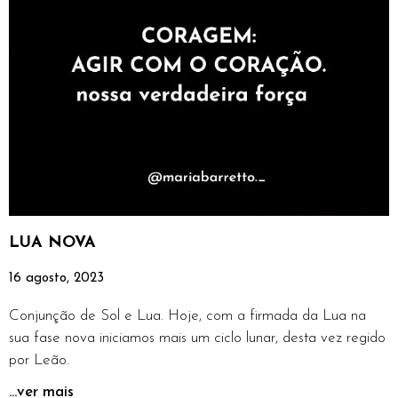
LUA NOVA
16 agosto, 2023
Conjunção de Sol e Lua. Hoje, com a firmada da Lua na
sua fase nova iniciamos mais um ciclo lunar, desta vez regido
por Leão.
...ver mais